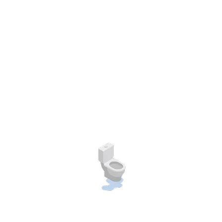
บริการสูบสิ่งปฎิกูล ของเสีย ดูดส้วม สูบส้วม ส้วมเต็ม สูบ
ไขมัน งานด่วน งานดี งานถูก เช็คระบบท่อตันฟรี แก้
ปัญหาส้วมเต็ม ส้วมตัน
About us
Quick contact
ลูกค้าสามารถติดต่อด้วยได้ที่ช่องทางต่าง ๆ ด้านล่างได้เลย