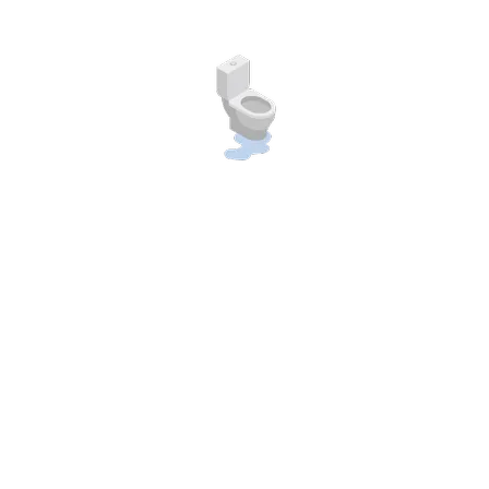
บริการสูบสิ่งปฎิกูล ของเสีย ดูดส้วม สูบส้วม ส้วมเต็ม สูบ
ไขมัน งานด่วน งานดี งานถูก เช็คระบบท่อตันฟรี แก้
ปัญหาส้วมเต็ม ส้วมตัน
About us
Quick contact
ลูกค้าสามารถติดต่อด้วยได้ที่ช่องทางต่าง ๆ ด้านล่างได้เลย
ครับ ดูดส้วมสมุทรปราการ.com ยินดีให้บริการ